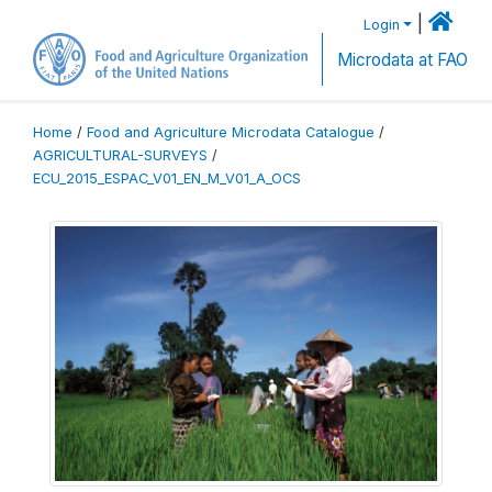
|
Login
Microdata at FAO
Home
/
Food and Agriculture Microdata Catalogue
/
AGRICULTURAL-SURVEYS
/
ECU_2015_ESPAC_V01_EN_M_V01_A_OCS