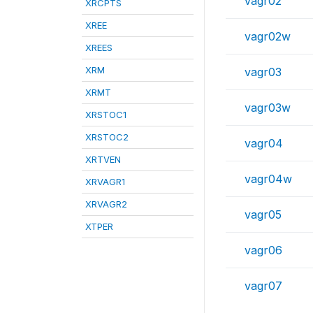
vagr02
XRCPTS
XREE
vagr02w
XREES
XRM
vagr03
XRMT
vagr03w
XRSTOC1
XRSTOC2
vagr04
XRTVEN
vagr04w
XRVAGR1
XRVAGR2
vagr05
XTPER
vagr06
vagr07