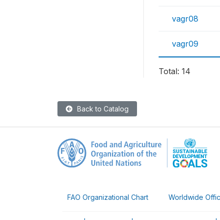
vagr08
vagr09
Total: 14
Back to Catalog
FAO Organizational Chart
Worldwide Offi