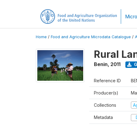
Micro
Home
/
Food and Agriculture Microdata Catalogue
/
Rural La
Benin
,
2011
G
Reference ID
BE
Producer(s)
Ma
Collections
Ag
Metadata
D