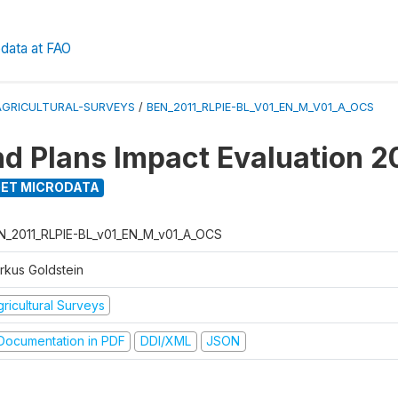
data at FAO
AGRICULTURAL-SURVEYS
/
BEN_2011_RLPIE-BL_V01_EN_M_V01_A_OCS
nd Plans Impact Evaluation 2
ET MICRODATA
N_2011_RLPIE-BL_v01_EN_M_v01_A_OCS
rkus Goldstein
ricultural Surveys
ocumentation in PDF
DDI/XML
JSON