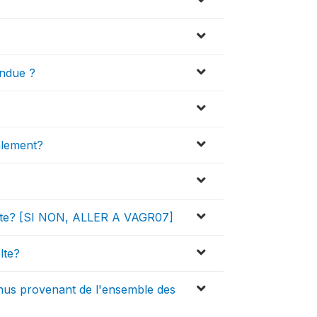
endue ?
palement?
colte? [SI NON, ALLER A VAGR07]
lte?
enus provenant de l'ensemble des