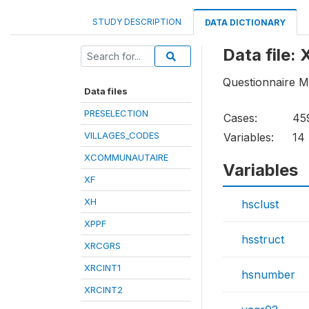
STUDY DESCRIPTION
DATA DICTIONARY
Data file:
Questionnaire M
Data files
PRESELECTION
Cases:
45
VILLAGES_CODES
Variables:
14
XCOMMUNAUTAIRE
Variables
XF
XH
hsclust
XPPF
hsstruct
XRCGRS
XRCINT1
hsnumber
XRCINT2