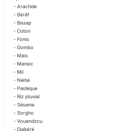
- Arachide
- Béréf
- Bissap
- Coton
- Fonio
- Gombo
- Maïs
- Manioc
- Mil
- Niébé
- Pastèque
- Riz pluvial
- Sésame
- Sorgho
- Vouandzou
- Djabéré