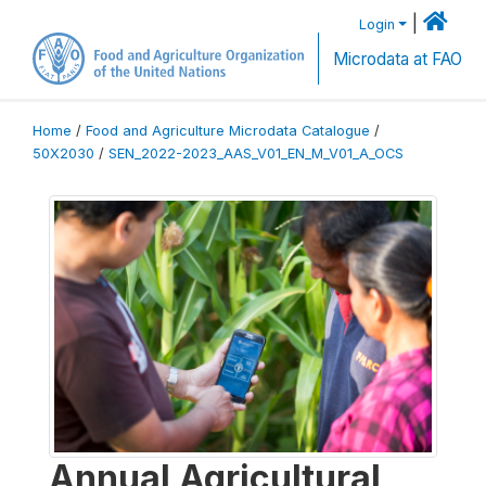
|
Login
Microdata at FAO
Home
/
Food and Agriculture Microdata Catalogue
/
50X2030
/
SEN_2022-2023_AAS_V01_EN_M_V01_A_OCS
Annual Agricultural