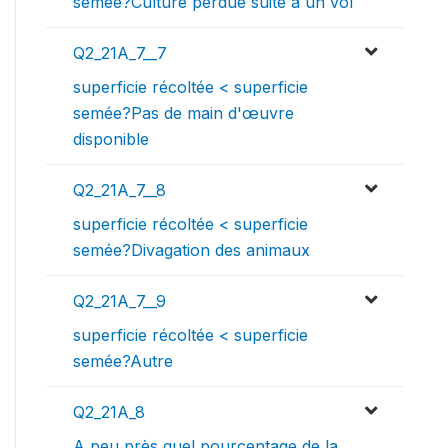
semée?Culture perdue suite à un vol
Q2_21A_7__7
superficie récoltée < superficie
semée?Pas de main d'œuvre
disponible
Q2_21A_7__8
superficie récoltée < superficie
semée?Divagation des animaux
Q2_21A_7__9
superficie récoltée < superficie
semée?Autre
Q2_21A_8
A peu près quel pourcentage de la