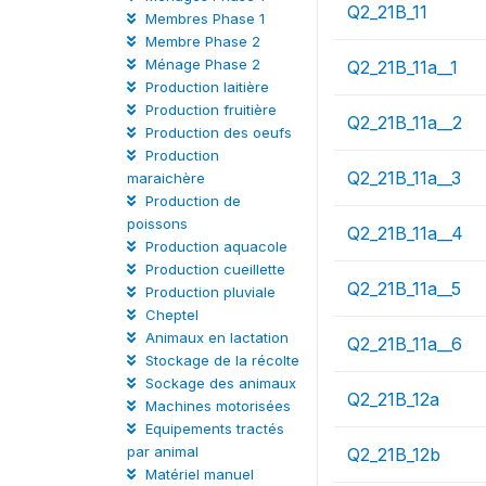
Q2_21B_11
Membres Phase 1
Membre Phase 2
Ménage Phase 2
Q2_21B_11a__1
Production laitière
Production fruitière
Q2_21B_11a__2
Production des oeufs
Production
Q2_21B_11a__3
maraichère
Production de
poissons
Q2_21B_11a__4
Production aquacole
Production cueillette
Q2_21B_11a__5
Production pluviale
Cheptel
Animaux en lactation
Q2_21B_11a__6
Stockage de la récolte
Sockage des animaux
Q2_21B_12a
Machines motorisées
Equipements tractés
par animal
Q2_21B_12b
Matériel manuel