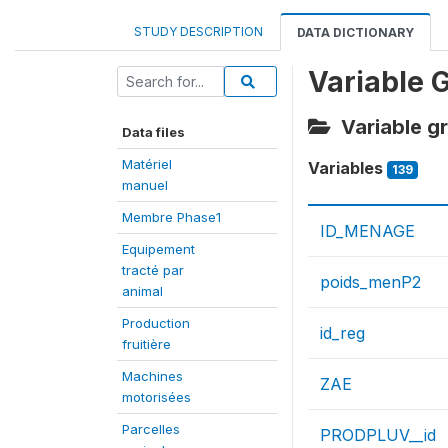
STUDY DESCRIPTION
DATA DICTIONARY
Variable 
Variable gr
Data files
Matériel
Variables
139
manuel
Membre Phase1
ID_MENAGE
Equipement
tracté par
poids_menP2
animal
Production
id_reg
fruitière
Machines
ZAE
motorisées
Parcelles
PRODPLUV__id