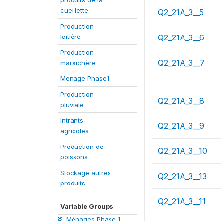
cueillette
Q2_21A_3__5
Production
laitière
Q2_21A_3__6
Production
Q2_21A_3__7
maraichère
Menage Phase1
Production
Q2_21A_3__8
pluviale
Intrants
Q2_21A_3__9
agricoles
Production de
Q2_21A_3__10
poissons
Stockage autres
Q2_21A_3__13
produits
Q2_21A_3__11
Variable Groups
Ménages Phase 1