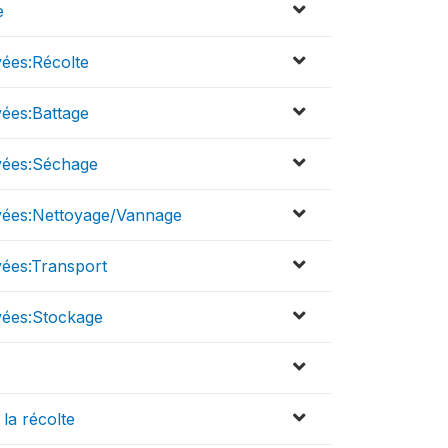
e
vées:Récolte
vées:Battage
rvées:Séchage
rvées:Nettoyage/Vannage
vées:Transport
vées:Stockage
la récolte