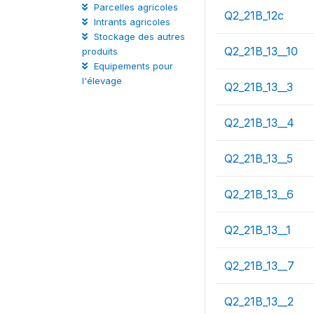
Parcelles agricoles
Q2_21B_12c
Intrants agricoles
Stockage des autres
Q2_21B_13__10
produits
Equipements pour
l'élevage
Q2_21B_13__3
Q2_21B_13__4
Q2_21B_13__5
Q2_21B_13__6
Q2_21B_13__1
Q2_21B_13__7
Q2_21B_13__2