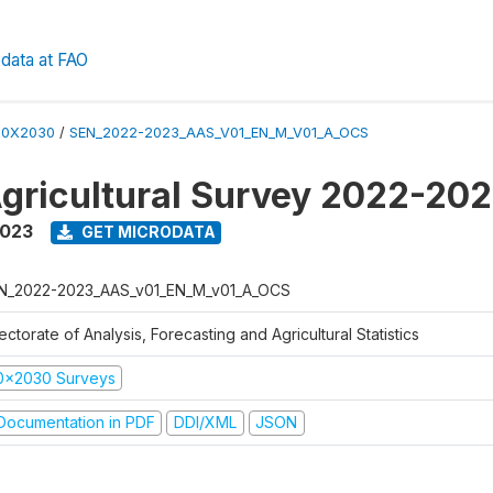
data at FAO
50X2030
/
SEN_2022-2023_AAS_V01_EN_M_V01_A_OCS
gricultural Survey 2022-20
2023
GET MICRODATA
N_2022-2023_AAS_v01_EN_M_v01_A_OCS
ectorate of Analysis, Forecasting and Agricultural Statistics
0x2030 Surveys
ocumentation in PDF
DDI/XML
JSON