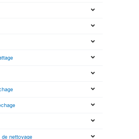
attage
échage
séchage
s de nettoyage