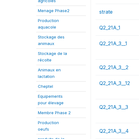
agricoles
Menage Phase2
strate
Production
aquacole
Q2_21A_1
Stockage des
Q2_21A_3__1
animaux
Stockage de la
récolte
Q2_21A_3__2
Animaux en
lactation
Q2_21A_3__12
Cheptel
Equipements
pour élevage
Q2_21A_3__3
Membre Phase 2
Production
oeufs
Q2_21A_3__4
produits de la