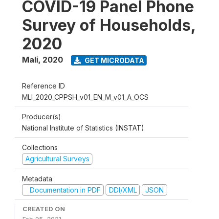
COVID-19 Panel Phone
Survey of Households,
2020
Mali
,
2020
GET MICRODATA
Reference ID
MLI_2020_CPPSH_v01_EN_M_v01_A_OCS
Producer(s)
National Institute of Statistics (INSTAT)
Collections
Agricultural Surveys
Metadata
Documentation in PDF
DDI/XML
JSON
CREATED ON