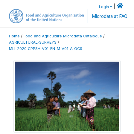
|
Login
Microdata at FAO
Home
/
Food and Agriculture Microdata Catalogue
/
AGRICULTURAL-SURVEYS
/
MLI_2020_CPPSH_V01_EN_M_V01_A_OCS