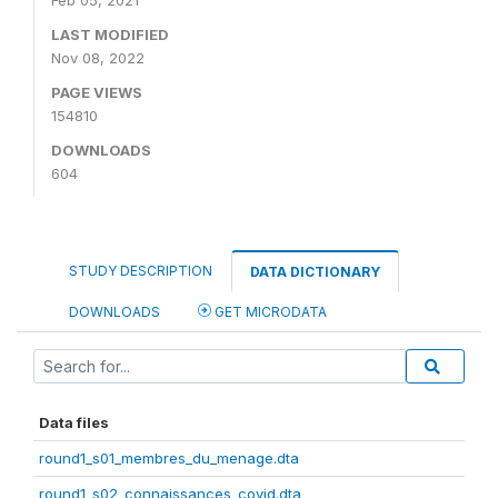
Feb 05, 2021
LAST MODIFIED
Nov 08, 2022
PAGE VIEWS
154810
DOWNLOADS
604
STUDY DESCRIPTION
DATA DICTIONARY
DOWNLOADS
GET MICRODATA
Data files
round1_s01_membres_du_menage.dta
round1_s02_connaissances_covid.dta