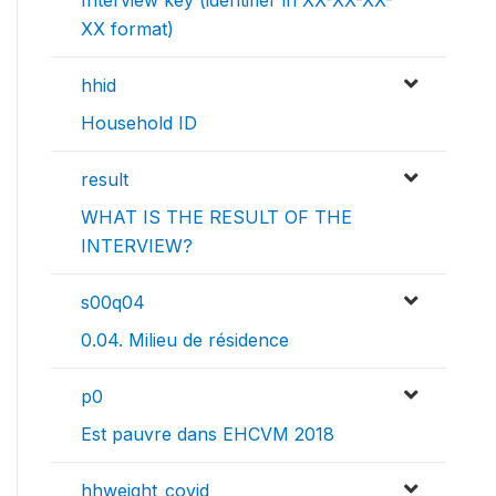
Interview key (identifier in XX-XX-XX-
XX format)
hhid
Household ID
result
WHAT IS THE RESULT OF THE
INTERVIEW?
s00q04
0.04. Milieu de résidence
p0
Est pauvre dans EHCVM 2018
hhweight_covid