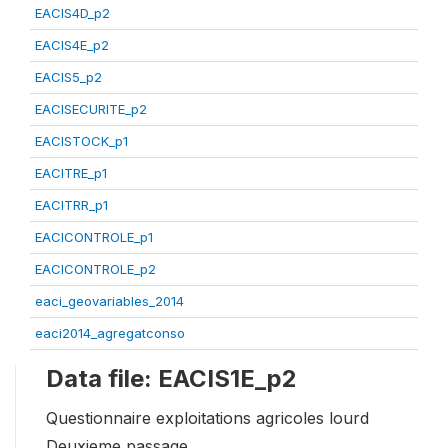
EACIS4D_p2
EACIS4E_p2
EACIS5_p2
EACISECURITE_p2
EACISTOCK_p1
EACITRE_p1
EACITRR_p1
EACICONTROLE_p1
EACICONTROLE_p2
eaci_geovariables_2014
eaci2014_agregatconso
Data file: EACIS1E_p2
Questionnaire exploitations agricoles lourd
Deuxieme passage