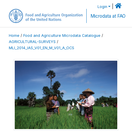
|
Login
Microdata at FAO
Home
/
Food and Agriculture Microdata Catalogue
/
AGRICULTURAL-SURVEYS
/
MLI_2014_IAS_V01_EN_M_V01_A_OCS