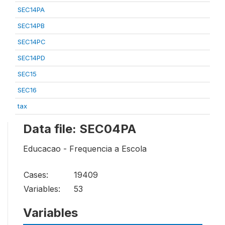
SEC14PA
SEC14PB
SEC14PC
SEC14PD
SEC15
SEC16
tax
Data file: SEC04PA
Educacao - Frequencia a Escola
Cases:
19409
Variables:
53
Variables