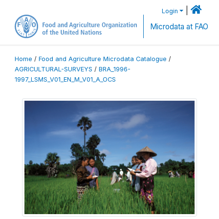
|
Login
Microdata at FAO
Home
/
Food and Agriculture Microdata Catalogue
/
AGRICULTURAL-SURVEYS
/
BRA_1996-
1997_LSMS_V01_EN_M_V01_A_OCS