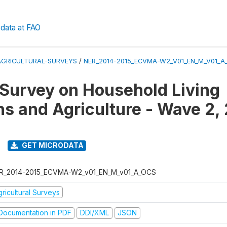
data at FAO
AGRICULTURAL-SURVEYS
/
NER_2014-2015_ECVMA-W2_V01_EN_M_V01_A
 Survey on Household Living
ns and Agriculture - Wave 2, 
GET MICRODATA
R_2014-2015_ECVMA-W2_v01_EN_M_v01_A_OCS
ricultural Surveys
ocumentation in PDF
DDI/XML
JSON