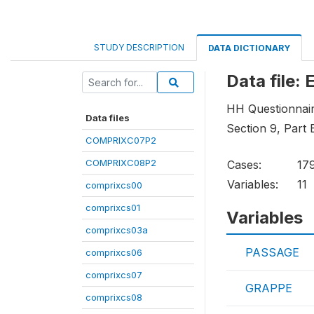
STUDY DESCRIPTION
DATA DICTIONARY
Data file
HH Questionnaire
Data files
Section 9, Part 
COMPRIXC07P2
COMPRIXC08P2
Cases:
17
Variables:
11
comprixcs00
comprixcs01
Variables
comprixcs03a
PASSAGE
comprixcs06
comprixcs07
GRAPPE
comprixcs08