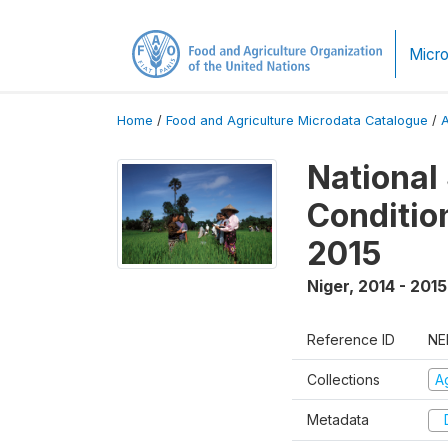
Micro
Home
/
Food and Agriculture Microdata Catalogue
/
National
Conditio
2015
Niger
,
2014 - 2015
Reference ID
NE
Collections
Ag
Metadata
D