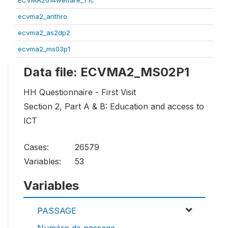
ECVMA2014welfare_T1c
ecvma2_anthro
ecvma2_as2dp2
ecvma2_ms03p1
Data file: ECVMA2_MS02P1
HH Questionnaire - First Visit
Section 2, Part A & B: Education and access to
ICT
Cases:
26579
Variables:
53
Variables
PASSAGE