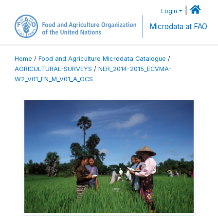
|
Login
Microdata at FAO
Home
/
Food and Agriculture Microdata Catalogue
/
AGRICULTURAL-SURVEYS
/
NER_2014-2015_ECVMA-
W2_V01_EN_M_V01_A_OCS