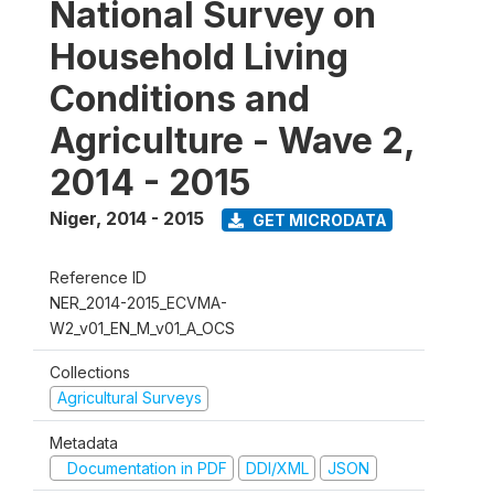
National Survey on
Household Living
Conditions and
Agriculture - Wave 2,
2014 - 2015
Niger
,
2014 - 2015
GET MICRODATA
Reference ID
NER_2014-2015_ECVMA-
W2_v01_EN_M_v01_A_OCS
Collections
Agricultural Surveys
Metadata
Documentation in PDF
DDI/XML
JSON