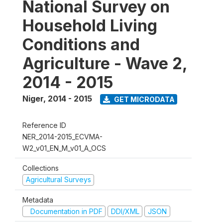
National Survey on
Household Living
Conditions and
Agriculture - Wave 2,
2014 - 2015
Niger
,
2014 - 2015
GET MICRODATA
Reference ID
NER_2014-2015_ECVMA-
W2_v01_EN_M_v01_A_OCS
Collections
Agricultural Surveys
Metadata
Documentation in PDF
DDI/XML
JSON