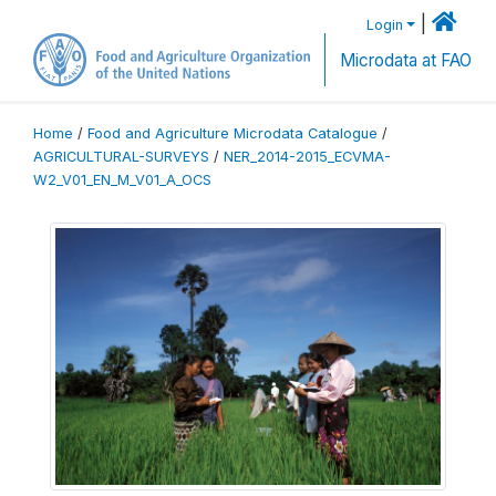
|
Login
Microdata at FAO
Home
/
Food and Agriculture Microdata Catalogue
/
AGRICULTURAL-SURVEYS
/
NER_2014-2015_ECVMA-
W2_V01_EN_M_V01_A_OCS