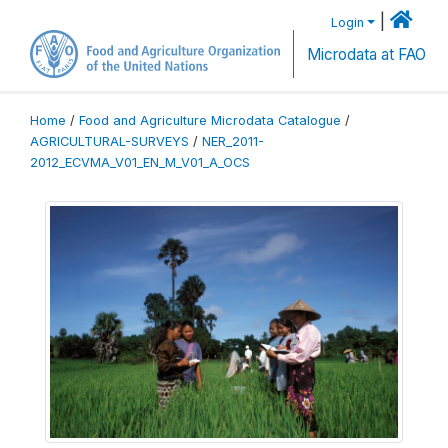
|
Login
Microdata at FAO
Home
/
Food and Agriculture Microdata Catalogue
/
AGRICULTURAL-SURVEYS
/
NER_2011-
2012_ECVMA_V01_EN_M_V01_A_OCS