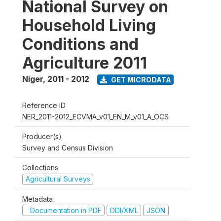
National Survey on
Household Living
Conditions and
Agriculture 2011
Niger
,
2011 - 2012
GET MICRODATA
Reference ID
NER_2011-2012_ECVMA_v01_EN_M_v01_A_OCS
Producer(s)
Survey and Census Division
Collections
Agricultural Surveys
Metadata
Documentation in PDF
DDI/XML
JSON