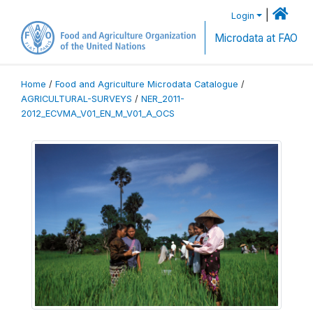
|
Login
Microdata at FAO
Home
/
Food and Agriculture Microdata Catalogue
/
AGRICULTURAL-SURVEYS
/
NER_2011-
2012_ECVMA_V01_EN_M_V01_A_OCS