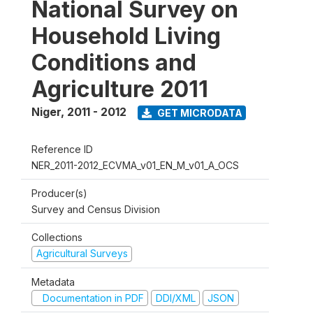
National Survey on
Household Living
Conditions and
Agriculture 2011
Niger
,
2011 - 2012
GET MICRODATA
Reference ID
NER_2011-2012_ECVMA_v01_EN_M_v01_A_OCS
Producer(s)
Survey and Census Division
Collections
Agricultural Surveys
Metadata
Documentation in PDF
DDI/XML
JSON