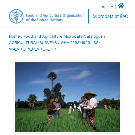
|
Login
Microdata at FAO
Home
/
Food and Agriculture Microdata Catalogue
/
AGRICULTURAL-SURVEYS
/
GHA_1998-1999_LSS-
W4_V01_EN_M_V01_A_OCS