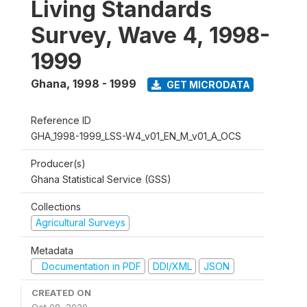
Living Standards
Survey, Wave 4, 1998-
1999
Ghana
,
1998 - 1999
GET MICRODATA
Reference ID
GHA_1998-1999_LSS-W4_v01_EN_M_v01_A_OCS
Producer(s)
Ghana Statistical Service (GSS)
Collections
Agricultural Surveys
Metadata
Documentation in PDF
DDI/XML
JSON
CREATED ON