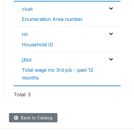
clust
Enumeration Area number
nh
Household ID
j3tot
Total wage inc 3rd job - past 12
months
Total: 3
Back to Catalog