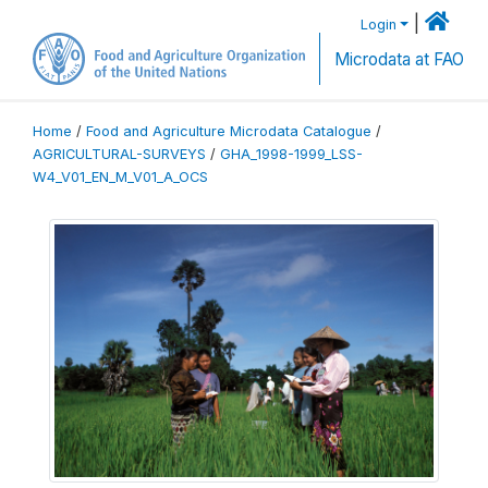
|
Login
Microdata at FAO
Home
/
Food and Agriculture Microdata Catalogue
/
AGRICULTURAL-SURVEYS
/
GHA_1998-1999_LSS-
W4_V01_EN_M_V01_A_OCS