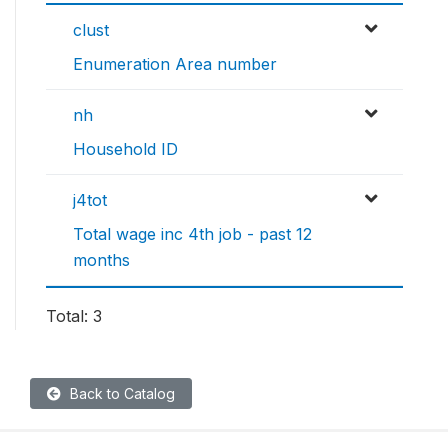
clust
Enumeration Area number
nh
Household ID
j4tot
Total wage inc 4th job - past 12
months
Total: 3
Back to Catalog