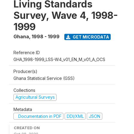
Living Standards
Survey, Wave 4, 1998-
1999
Ghana
,
1998 - 1999
GET MICRODATA
Reference ID
GHA_1998-1999_LSS-W4_v01_EN_M_v01_A_OCS
Producer(s)
Ghana Statistical Service (GSS)
Collections
Agricultural Surveys
Metadata
Documentation in PDF
DDI/XML
JSON
CREATED ON