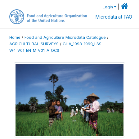
|
Login
Microdata at FAO
Home
/
Food and Agriculture Microdata Catalogue
/
AGRICULTURAL-SURVEYS
/
GHA_1998-1999_LSS-
W4_V01_EN_M_V01_A_OCS