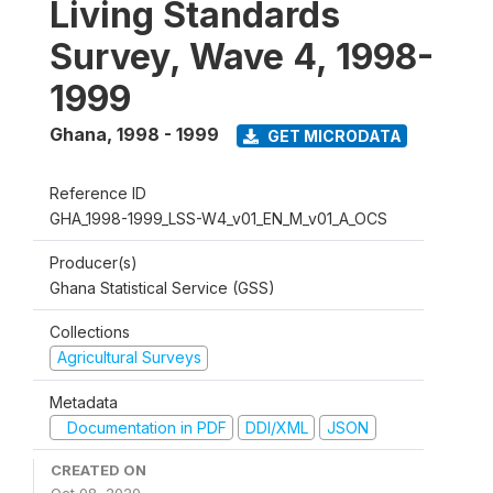
Living Standards
Survey, Wave 4, 1998-
1999
Ghana
,
1998 - 1999
GET MICRODATA
Reference ID
GHA_1998-1999_LSS-W4_v01_EN_M_v01_A_OCS
Producer(s)
Ghana Statistical Service (GSS)
Collections
Agricultural Surveys
Metadata
Documentation in PDF
DDI/XML
JSON
CREATED ON