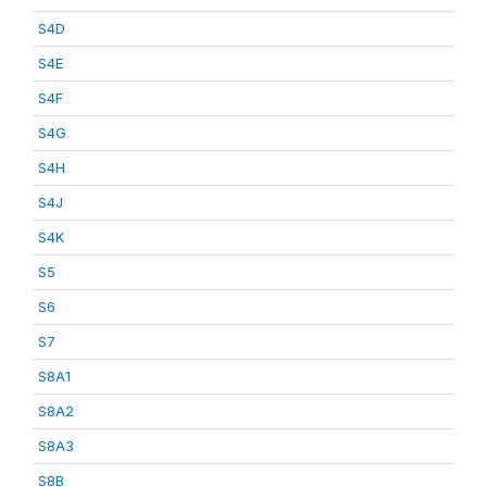
S4D
S4E
S4F
S4G
S4H
S4J
S4K
S5
S6
S7
S8A1
S8A2
S8A3
S8B