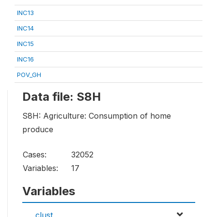
INC13
INC14
INC15
INC16
POV_GH
Data file: S8H
S8H: Agriculture: Consumption of home
produce
Cases:
32052
Variables:
17
Variables
clust