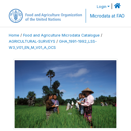
|
Login
Microdata at FAO
Home
/
Food and Agriculture Microdata Catalogue
/
AGRICULTURAL-SURVEYS
/
GHA_1991-1992_LSS-
W3_V01_EN_M_V01_A_OCS