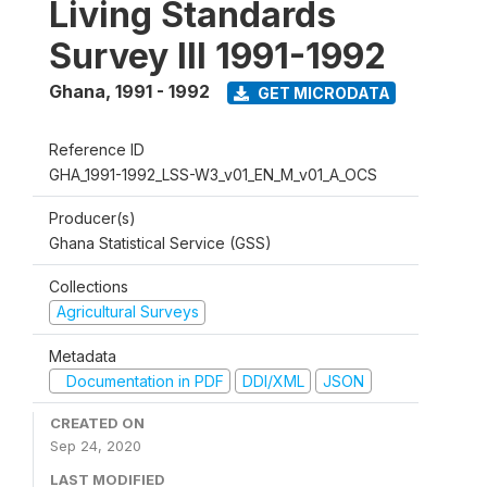
Living Standards
Survey III 1991-1992
Ghana
,
1991 - 1992
GET MICRODATA
Reference ID
GHA_1991-1992_LSS-W3_v01_EN_M_v01_A_OCS
Producer(s)
Ghana Statistical Service (GSS)
Collections
Agricultural Surveys
Metadata
Documentation in PDF
DDI/XML
JSON
CREATED ON
Sep 24, 2020
LAST MODIFIED