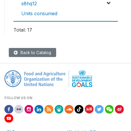
s8hq12
Units consumed
Total: 17
Back to Catalog
FOLLOW US ON