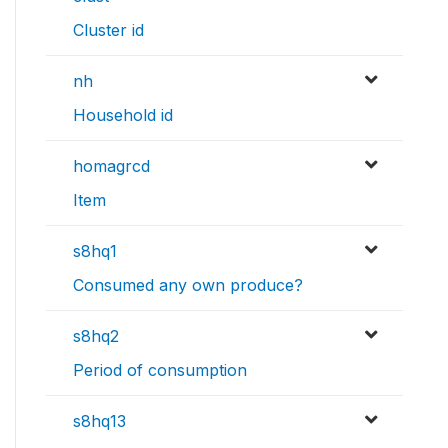
Cluster id
nh
Household id
homagrcd
Item
s8hq1
Consumed any own produce?
s8hq2
Period of consumption
s8hq13