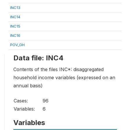
INC13
INC14
INC15
INC16
POV_GH
Data file: INC4
Contents of the files INC*: disaggregated
household income variables (expressed on an
annual basis)
Cases:
96
Variables:
6
Variables