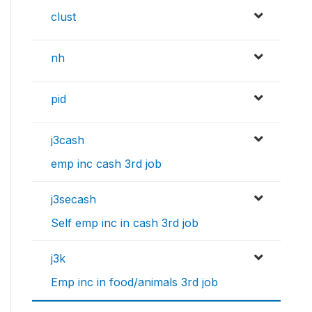
clust
nh
pid
j3cash
emp inc cash 3rd job
j3secash
Self emp inc in cash 3rd job
j3k
Emp inc in food/animals 3rd job