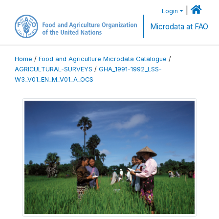
|
Login
Microdata at FAO
Home
/
Food and Agriculture Microdata Catalogue
/
AGRICULTURAL-SURVEYS
/
GHA_1991-1992_LSS-
W3_V01_EN_M_V01_A_OCS