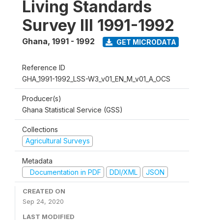
Living Standards
Survey III 1991-1992
Ghana
,
1991 - 1992
GET MICRODATA
Reference ID
GHA_1991-1992_LSS-W3_v01_EN_M_v01_A_OCS
Producer(s)
Ghana Statistical Service (GSS)
Collections
Agricultural Surveys
Metadata
Documentation in PDF
DDI/XML
JSON
CREATED ON
Sep 24, 2020
LAST MODIFIED