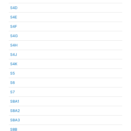
S4D
S4E
S4F
S4G
S4H
S4J
S4K
S5
S6
S7
S8A1
S8A2
S8A3
S8B