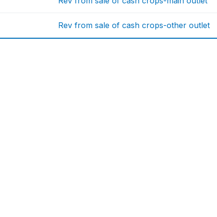
Rev from sale of cash crops-main outlet
Rev from sale of cash crops-other outlet