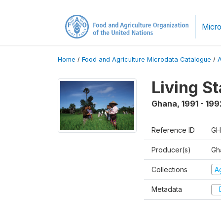
Micro
Home
/
Food and Agriculture Microdata Catalogue
/
Living S
Ghana
,
1991 - 199
Reference ID
GH
Producer(s)
Gha
Collections
Ag
Metadata
D