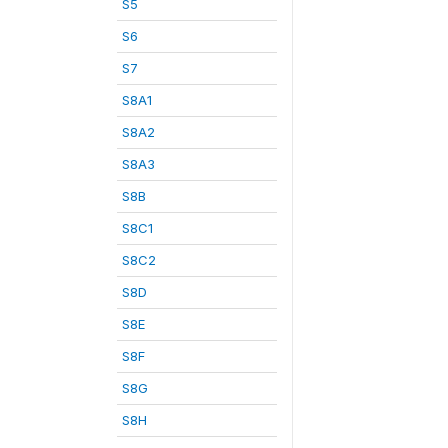
S5
S6
S7
S8A1
S8A2
S8A3
S8B
S8C1
S8C2
S8D
S8E
S8F
S8G
S8H