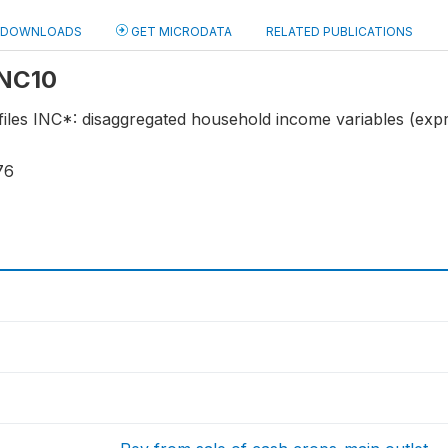
DOWNLOADS
GET MICRODATA
RELATED PUBLICATIONS
 INC10
files INC*: disaggregated household income variables (exp
76