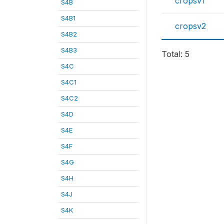
cropsv1
S4B
S4B1
cropsv2
S4B2
S4B3
Total: 5
S4C
S4C1
S4C2
S4D
S4E
S4F
S4G
S4H
S4J
S4K