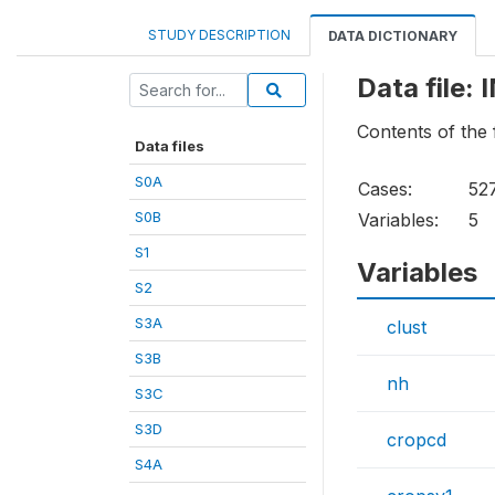
STUDY DESCRIPTION
DATA DICTIONARY
Data file:
Contents of the 
Data files
S0A
Cases:
52
S0B
Variables:
5
S1
Variables
S2
S3A
clust
S3B
nh
S3C
S3D
cropcd
S4A