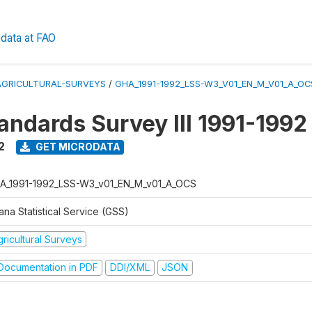
data at FAO
AGRICULTURAL-SURVEYS
/
GHA_1991-1992_LSS-W3_V01_EN_M_V01_A_OC
tandards Survey III 1991-1992
2
GET MICRODATA
A_1991-1992_LSS-W3_v01_EN_M_v01_A_OCS
na Statistical Service (GSS)
ricultural Surveys
ocumentation in PDF
DDI/XML
JSON