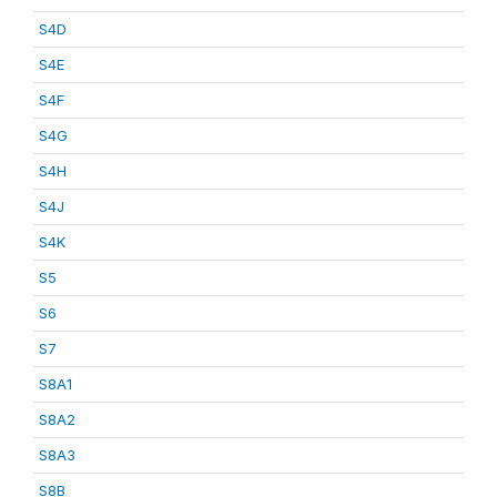
S4D
S4E
S4F
S4G
S4H
S4J
S4K
S5
S6
S7
S8A1
S8A2
S8A3
S8B