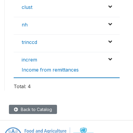
clust
nh
trinccd
increm
Income from remittances
Total: 4
Back to Catalog