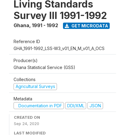
Living Standards
Survey III 1991-1992
Ghana
,
1991 - 1992
GET MICRODATA
Reference ID
GHA_1991-1992_LSS-W3_v01_EN_M_v01_A_OCS
Producer(s)
Ghana Statistical Service (GSS)
Collections
Agricultural Surveys
Metadata
Documentation in PDF
DDI/XML
JSON
CREATED ON
Sep 24, 2020
LAST MODIFIED