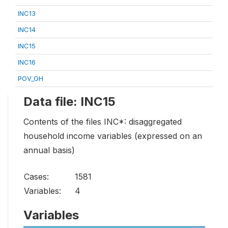
INC13
INC14
INC15
INC16
POV_GH
Data file: INC15
Contents of the files INC*: disaggregated
household income variables (expressed on an
annual basis)
Cases:
1581
Variables:
4
Variables