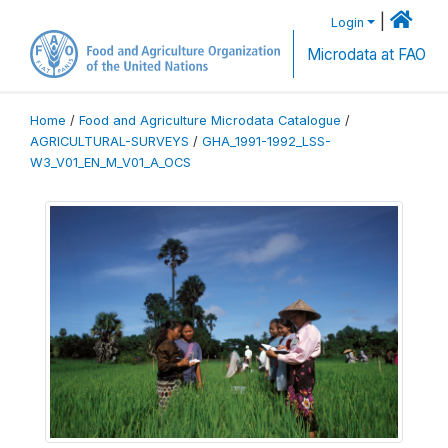
|
Login
Microdata at FAO
Home
/
Food and Agriculture Microdata Catalogue
/
AGRICULTURAL-SURVEYS
/
GHA_1991-1992_LSS-
W3_V01_EN_M_V01_A_OCS