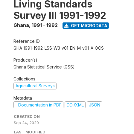
Living Standards
Survey III 1991-1992
Ghana
,
1991 - 1992
GET MICRODATA
Reference ID
GHA_1991-1992_LSS-W3_v01_EN_M_v01_A_OCS
Producer(s)
Ghana Statistical Service (GSS)
Collections
Agricultural Surveys
Metadata
Documentation in PDF
DDI/XML
JSON
CREATED ON
Sep 24, 2020
LAST MODIFIED