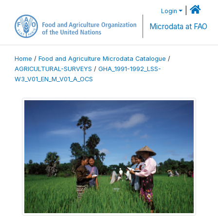
|
Login
Microdata at FAO
Home
/
Food and Agriculture Microdata Catalogue
/
AGRICULTURAL-SURVEYS
/
GHA_1991-1992_LSS-
W3_V01_EN_M_V01_A_OCS