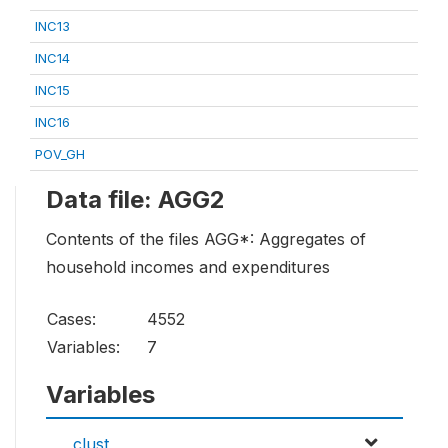
INC13
INC14
INC15
INC16
POV_GH
Data file: AGG2
Contents of the files AGG*: Aggregates of
household incomes and expenditures
Cases:
4552
Variables:
7
Variables
clust