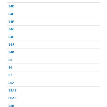
S4D
S4E
S4F
S4G
S4H
S4J
S4K
S5
S6
S7
S8A1
S8A2
S8A3
S8B