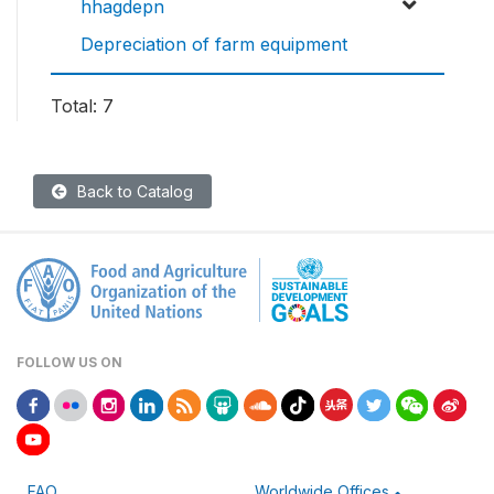
hhagdepn
Depreciation of farm equipment
Total: 7
Back to Catalog
FOLLOW US ON
FAO
Worldwide Offices