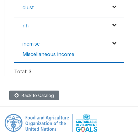
clust
nh
incmisc
Miscellaneous income
Total: 3
Back to Catalog