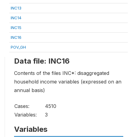
INC13
INC14
INC15
INC16
POV_GH
Data file: INC16
Contents of the files INC*: disaggregated
household income variables (expressed on an
annual basis)
Cases:
4510
Variables:
3
Variables