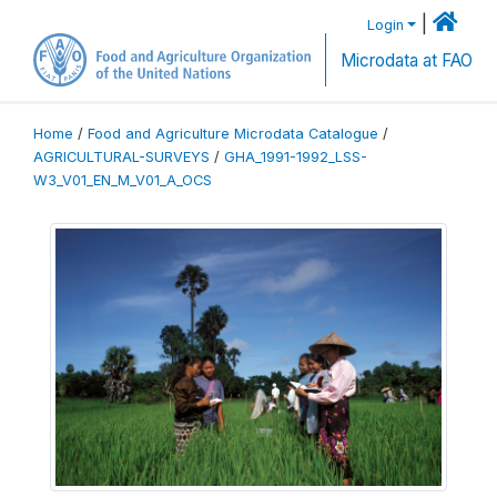
|
Login
Microdata at FAO
Home
/
Food and Agriculture Microdata Catalogue
/
AGRICULTURAL-SURVEYS
/
GHA_1991-1992_LSS-
W3_V01_EN_M_V01_A_OCS