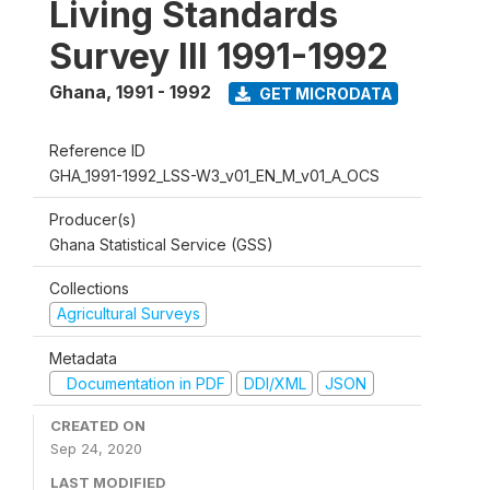
Living Standards
Survey III 1991-1992
Ghana
,
1991 - 1992
GET MICRODATA
Reference ID
GHA_1991-1992_LSS-W3_v01_EN_M_v01_A_OCS
Producer(s)
Ghana Statistical Service (GSS)
Collections
Agricultural Surveys
Metadata
Documentation in PDF
DDI/XML
JSON
CREATED ON
Sep 24, 2020
LAST MODIFIED