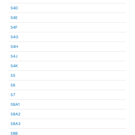
S4D
S4E
S4F
S4G
S4H
S4J
S4K
S5
S6
S7
S8A1
S8A2
S8A3
S8B