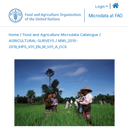
|
Login
Microdata at FAO
Home
/
Food and Agriculture Microdata Catalogue
/
AGRICULTURAL-SURVEYS
/
MWI_2010-
2019_IHPS_V01_EN_M_V01_A_OCS