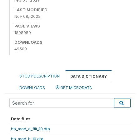
Feb 05, 2021
LAST MODIFIED
Nov 08, 2022
PAGE VIEWS
1898059
DOWNLOADS
49509
STUDY DESCRIPTION
DATA DICTIONARY
DOWNLOADS
GET MICRODATA
Data files
hh_mod_a_filt_10.dta
hh_mod_b_10.dta