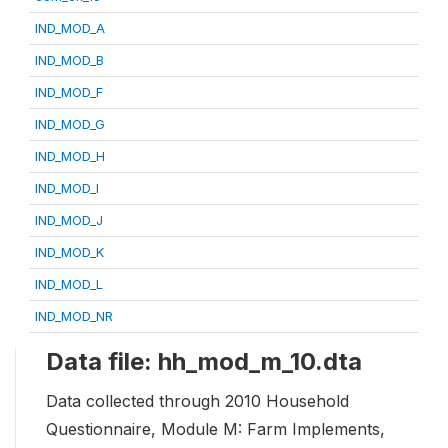
IND_MOD_A
IND_MOD_B
IND_MOD_F
IND_MOD_G
IND_MOD_H
IND_MOD_I
IND_MOD_J
IND_MOD_K
IND_MOD_L
IND_MOD_NR
Data file: hh_mod_m_10.dta
Data collected through 2010 Household
Questionnaire, Module M: Farm Implements,