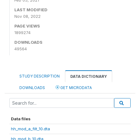
Feb 05, 2021
LAST MODIFIED
Nov 08, 2022
PAGE VIEWS
1899274
DOWNLOADS
49564
STUDY DESCRIPTION
DATA DICTIONARY
DOWNLOADS
GET MICRODATA
Data files
hh_mod_a_filt_10.dta
hh_mod_b_10.dta