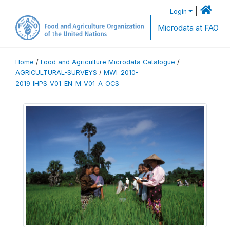
|
Login
Microdata at FAO
Home
/
Food and Agriculture Microdata Catalogue
/
AGRICULTURAL-SURVEYS
/
MWI_2010-
2019_IHPS_V01_EN_M_V01_A_OCS