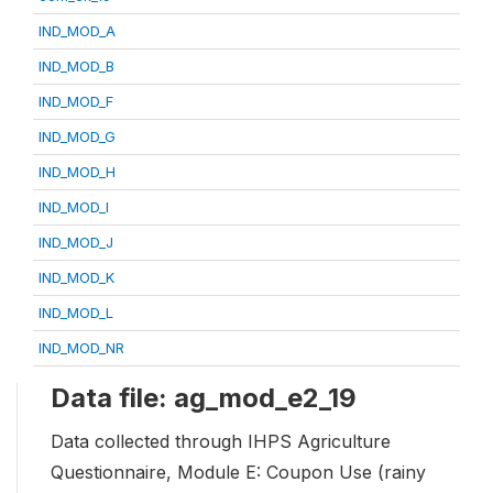
IND_MOD_A
IND_MOD_B
IND_MOD_F
IND_MOD_G
IND_MOD_H
IND_MOD_I
IND_MOD_J
IND_MOD_K
IND_MOD_L
IND_MOD_NR
Data file: ag_mod_e2_19
Data collected through IHPS Agriculture
Questionnaire, Module E: Coupon Use (rainy