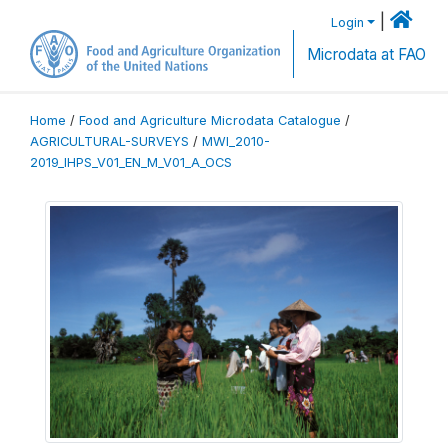
|
Login
Microdata at FAO
Home
/
Food and Agriculture Microdata Catalogue
/
AGRICULTURAL-SURVEYS
/
MWI_2010-
2019_IHPS_V01_EN_M_V01_A_OCS