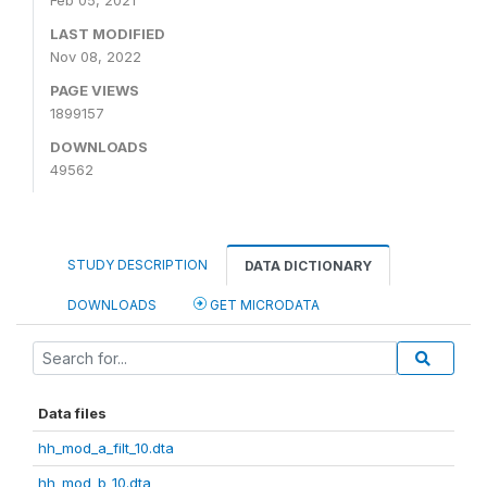
Feb 05, 2021
LAST MODIFIED
Nov 08, 2022
PAGE VIEWS
1899157
DOWNLOADS
49562
STUDY DESCRIPTION
DATA DICTIONARY
DOWNLOADS
GET MICRODATA
Data files
hh_mod_a_filt_10.dta
hh_mod_b_10.dta