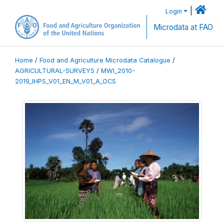
|
Login
Microdata at FAO
Home
/
Food and Agriculture Microdata Catalogue
/
AGRICULTURAL-SURVEYS
/
MWI_2010-
2019_IHPS_V01_EN_M_V01_A_OCS