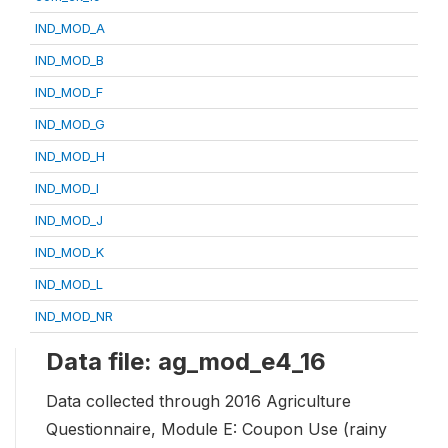
IND_MOD_A
IND_MOD_B
IND_MOD_F
IND_MOD_G
IND_MOD_H
IND_MOD_I
IND_MOD_J
IND_MOD_K
IND_MOD_L
IND_MOD_NR
Data file: ag_mod_e4_16
Data collected through 2016 Agriculture
Questionnaire, Module E: Coupon Use (rainy