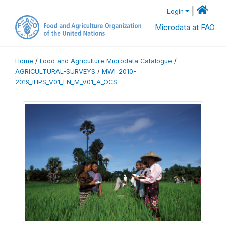
|
Login
Microdata at FAO
Home
/
Food and Agriculture Microdata Catalogue
/
AGRICULTURAL-SURVEYS
/
MWI_2010-
2019_IHPS_V01_EN_M_V01_A_OCS