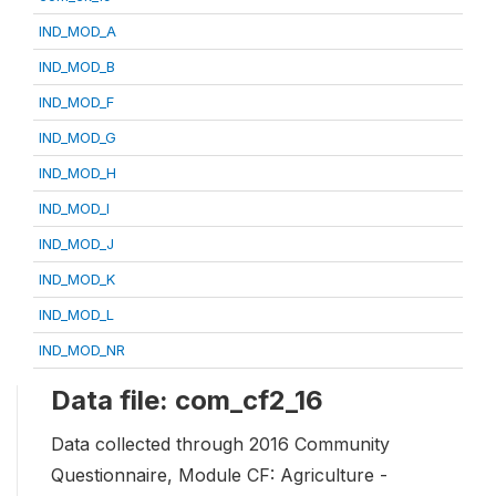
IND_MOD_A
IND_MOD_B
IND_MOD_F
IND_MOD_G
IND_MOD_H
IND_MOD_I
IND_MOD_J
IND_MOD_K
IND_MOD_L
IND_MOD_NR
Data file: com_cf2_16
Data collected through 2016 Community
Questionnaire, Module CF: Agriculture -