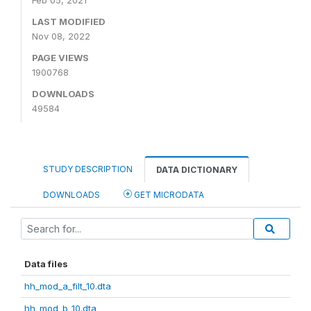
Feb 05, 2021
LAST MODIFIED
Nov 08, 2022
PAGE VIEWS
1900768
DOWNLOADS
49584
STUDY DESCRIPTION
DATA DICTIONARY
DOWNLOADS
GET MICRODATA
Data files
hh_mod_a_filt_10.dta
hh_mod_b_10.dta