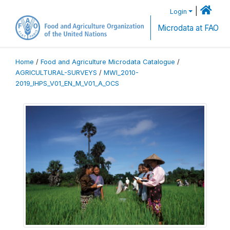
|
Login
Microdata at FAO
Home
/
Food and Agriculture Microdata Catalogue
/
AGRICULTURAL-SURVEYS
/
MWI_2010-
2019_IHPS_V01_EN_M_V01_A_OCS