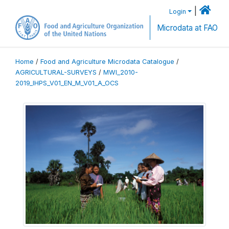
|
Login
Microdata at FAO
Home
/
Food and Agriculture Microdata Catalogue
/
AGRICULTURAL-SURVEYS
/
MWI_2010-
2019_IHPS_V01_EN_M_V01_A_OCS