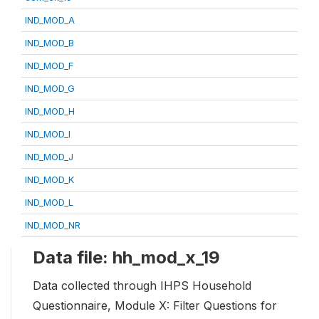
IND_MOD_A
IND_MOD_B
IND_MOD_F
IND_MOD_G
IND_MOD_H
IND_MOD_I
IND_MOD_J
IND_MOD_K
IND_MOD_L
IND_MOD_NR
Data file: hh_mod_x_19
Data collected through IHPS Household
Questionnaire, Module X: Filter Questions for