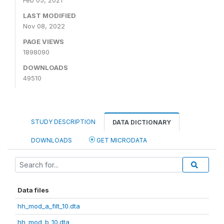
Feb 05, 2021
LAST MODIFIED
Nov 08, 2022
PAGE VIEWS
1898090
DOWNLOADS
49510
STUDY DESCRIPTION
DATA DICTIONARY
DOWNLOADS
GET MICRODATA
Data files
hh_mod_a_filt_10.dta
hh_mod_b_10.dta