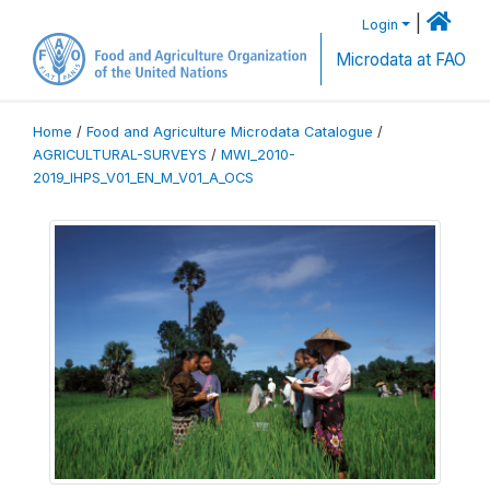
|
Login
Microdata at FAO
Home
/
Food and Agriculture Microdata Catalogue
/
AGRICULTURAL-SURVEYS
/
MWI_2010-
2019_IHPS_V01_EN_M_V01_A_OCS