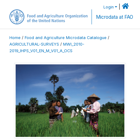
|
Login
Microdata at FAO
Home
/
Food and Agriculture Microdata Catalogue
/
AGRICULTURAL-SURVEYS
/
MWI_2010-
2019_IHPS_V01_EN_M_V01_A_OCS