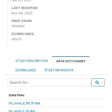
Feb 05, 2021
LAST MODIFIED
Nov 08, 2022
PAGE VIEWS
1900497
DOWNLOADS
49575
STUDY DESCRIPTION
DATA DICTIONARY
DOWNLOADS
GET MICRODATA
Data files
hh_mod_a_filt_10.dta
hh_mod_b_10.dta