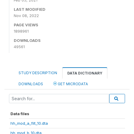
Feb 05, 2021
LAST MODIFIED
Nov 08, 2022
PAGE VIEWS
1898961
DOWNLOADS
49561
STUDY DESCRIPTION
DATA DICTIONARY
DOWNLOADS
GET MICRODATA
Data files
hh_mod_a_filt_10.dta
hh_mod_b_10.dta