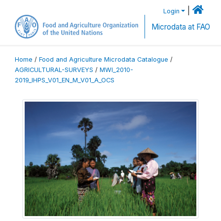
|
Login
Microdata at FAO
Home
/
Food and Agriculture Microdata Catalogue
/
AGRICULTURAL-SURVEYS
/
MWI_2010-
2019_IHPS_V01_EN_M_V01_A_OCS