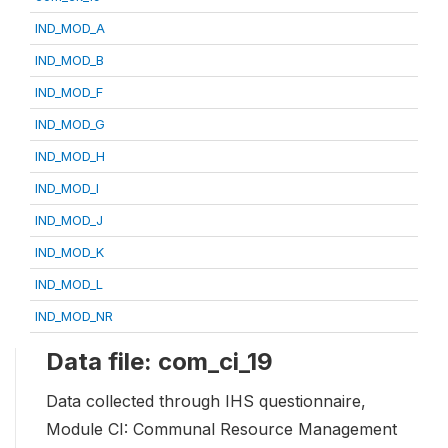
IND_MOD_A
IND_MOD_B
IND_MOD_F
IND_MOD_G
IND_MOD_H
IND_MOD_I
IND_MOD_J
IND_MOD_K
IND_MOD_L
IND_MOD_NR
Data file: com_ci_19
Data collected through IHS questionnaire,
Module CI: Communal Resource Management