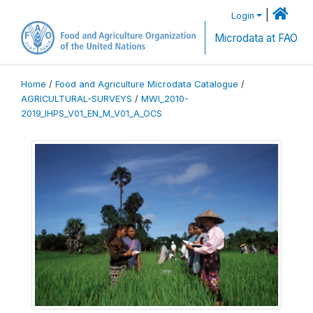
|
Login
Microdata at FAO
Home
/
Food and Agriculture Microdata Catalogue
/
AGRICULTURAL-SURVEYS
/
MWI_2010-
2019_IHPS_V01_EN_M_V01_A_OCS