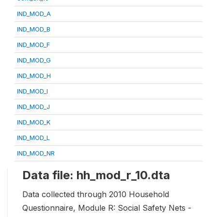
IND_MOD_A
IND_MOD_B
IND_MOD_F
IND_MOD_G
IND_MOD_H
IND_MOD_I
IND_MOD_J
IND_MOD_K
IND_MOD_L
IND_MOD_NR
Data file: hh_mod_r_10.dta
Data collected through 2010 Household
Questionnaire, Module R: Social Safety Nets -