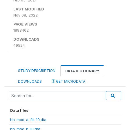
Feb 05, 2021
LAST MODIFIED
Nov 08, 2022
PAGE VIEWS
1898462
DOWNLOADS
49524
STUDY DESCRIPTION
DATA DICTIONARY
DOWNLOADS
GET MICRODATA
Data files
hh_mod_a_filt_10.dta
hh_mod_b_10.dta