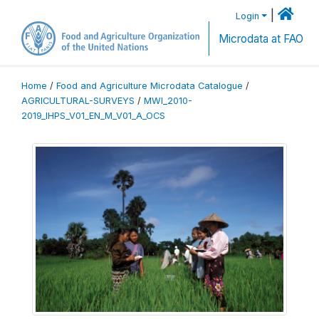
|
Login
Microdata at FAO
Home
/
Food and Agriculture Microdata Catalogue
/
AGRICULTURAL-SURVEYS
/
MWI_2010-
2019_IHPS_V01_EN_M_V01_A_OCS